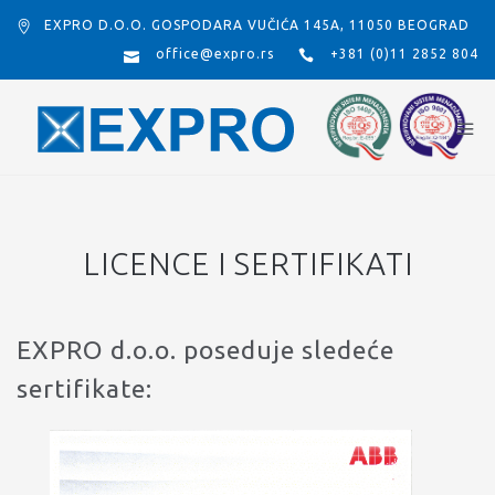
EXPRO D.O.O. GOSPODARA VUČIĆA 145A, 11050 BEOGRAD
office@expro.rs
+381 (0)11 2852 804
LICENCE I SERTIFIKATI
EXPRO d.o.o. poseduje sledeće
sertifikate: