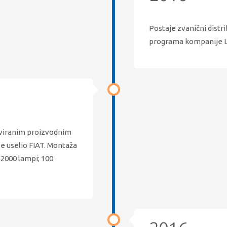
Postaje zvanični dist
programa kompanije L
oviranim proizvodnim
e uselio FIAT. Montaža
2000 lampi; 100