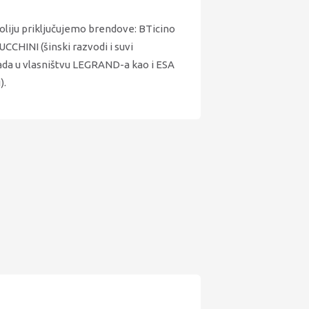
oliju priključujemo brendove: BTicino
ZUCCHINI (šinski razvodi i suvi
ada u vlasništvu LEGRAND-a kao i ESA
).