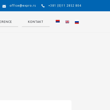
office@expro.rs
+381 (0)11 2852 804
ERENCE
KONTAKT