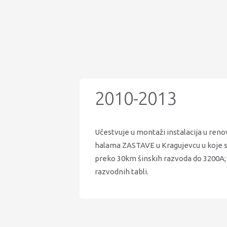
2010-2013
Učestvuje u montaži instalacija u ren
halama ZASTAVE u Kragujevcu u koje s
preko 30km šinskih razvoda do 3200A; 
razvodnih tabli.