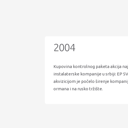
2004
Kupovina kontrolnog paketa akcija naj
instalaterske kompanije u srbiji: EP
akvizicijom je počelo širenje kompanij
ormana i na rusko tržište.