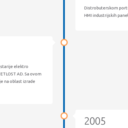
Distrobuterskom portfo
HMI industrijskih pane
starije elektro
 SVETLOST AD. Sa ovom
e na oblast izrade
2005