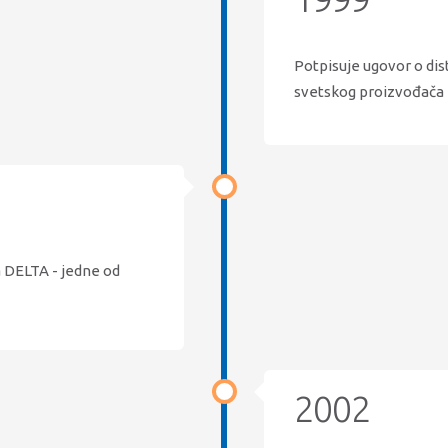
Potpisuje ugovor o di
svetskog proizvođača
a DELTA - jedne od
2002