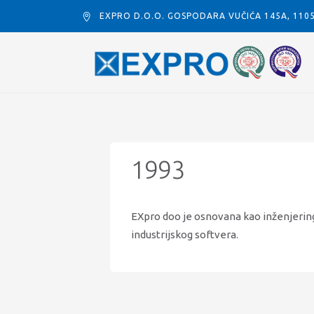
EXPRO D.O.O. GOSPODARA VUČIĆA 145A, 11
1993
EXpro doo je osnovana kao inženjerin
industrijskog softvera.