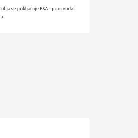
liju se priključuje ESA - proizvođač
la