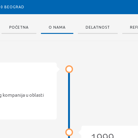
050 BEOGRAD
POČETNA
O NAMA
DELATNOST
REF
g kompanija u oblasti
1999