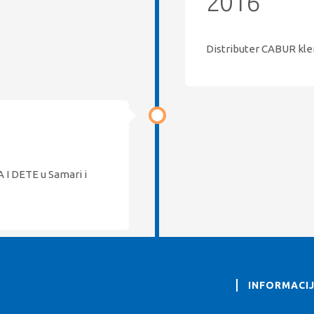
2016
Distributer CABUR klem
A I DETE u Samari i
INFORMACI