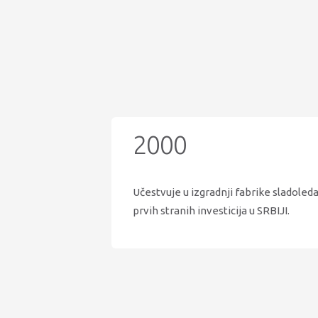
2000
Učestvuje u izgradnji fabrike sladoled
prvih stranih investicija u SRBIJI.