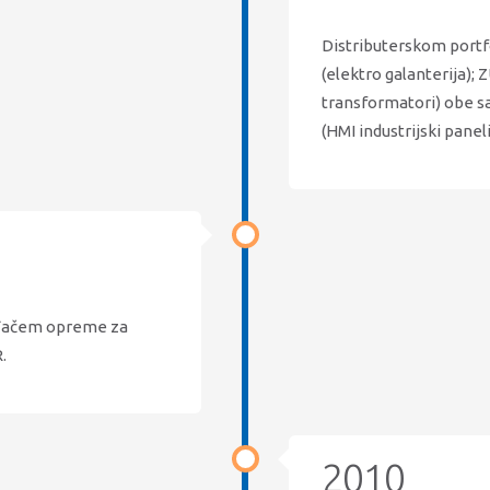
Distributerskom portf
(elektro galanterija); 
transformatori) obe s
(HMI industrijski paneli
vođačem opreme za
.
2010