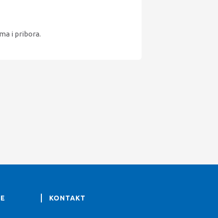
a i pribora.
JE
KONTAKT