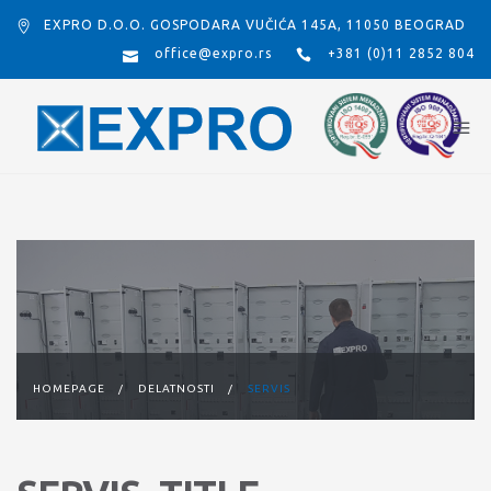
EXPRO D.O.O. GOSPODARA VUČIĆA 145A, 11050 BEOGRAD
office@expro.rs
+381 (0)11 2852 804
HOMEPAGE
/
DELATNOSTI
/
SERVIS